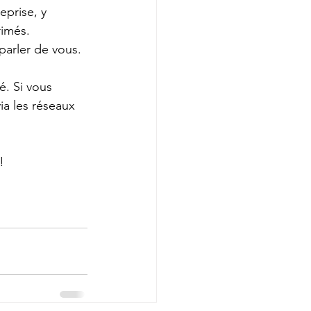
prise, y 
rimés.
arler de vous.
é. Si vous 
ia les réseaux 
!