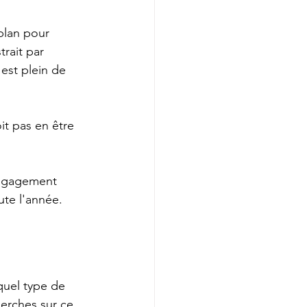
plan pour 
rait par 
est plein de 
it pas en être 
engagement 
ute l'année.
quel type de 
herches sur ce 