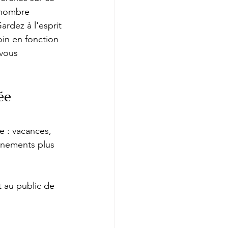
u nombre 
ardez à l'esprit 
oin en fonction 
vous 
ée
 : vacances, 
énements plus 
au public de 