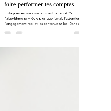
Algorithme Instagram 2026 :
s'adapter aux tendances pour
faire performer tes comptes
Instagram évolue constamment, et en 2026
l’algorithme privilégie plus que jamais l’attention,
l’engagement réel et les contenus utiles. Dans cet
article, découvre comment fonctionne l’algorithme
Instagram 2026, les signaux qui influencent la
visibilité des publications, et les stratégies
concrètes pour faire performer tes comptes et
attirer une audience qualifiée.