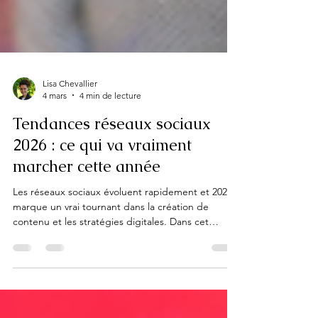
Lisa Chevallier
4 mars
4 min de lecture
Tendances réseaux sociaux
2026 : ce qui va vraiment
marcher cette année
Les réseaux sociaux évoluent rapidement et 2026
marque un vrai tournant dans la création de
contenu et les stratégies digitales. Dans cet
article, découvre les grandes tendances social
media 2026, les formats qui performent le mieux,
l’impact de l’intelligence artificielle et les bonnes
pratiques pour gagner en visibilité, engager ton
audience et transformer les réseaux sociaux en